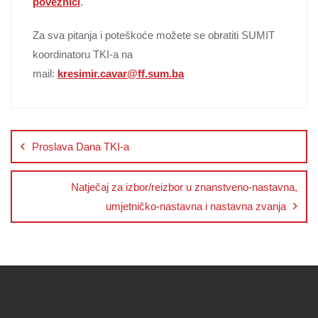
poveznici
.
Za sva pitanja i poteškoće možete se obratiti SUMIT
koordinatoru TKI-a na
mail:
kresimir.cavar@ff.sum.ba
Proslava Dana TKI-a
Natječaj za izbor/reizbor u znanstveno-nastavna,
umjetničko-nastavna i nastavna zvanja