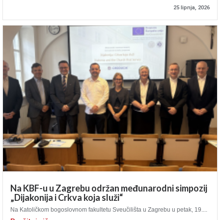
25 lipnja, 2026
Na KBF-u u Zagrebu održan međunarodni simpozij
„Dijakonija i Crkva koja služi“
Na Katoličkom bogoslovnom fakultetu Sveučilišta u Zagrebu u petak, 19....