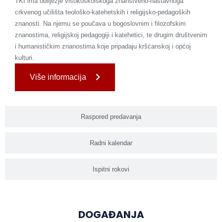
TKI ima obilježje visokoškolskoga znanstveno-nastavnoga
crkvenog učilišta teološko-katehetskih i religijsko-pedagoških
znanosti. Na njemu se poučava u bogoslovnim i filozofskim
znanostima, religijskoj pedagogiji i katehetici, te drugim društvenim
i humanističkim znanostima koje pripadaju kršćanskoj i općoj
kulturi.
Više informacija
Raspored predavanja
Radni kalendar
Ispitni rokovi
DOGAĐANJA