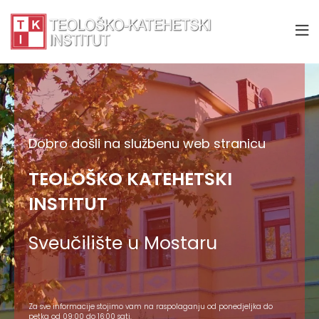
Dobro došli na službenu web stranicu
TEOLOŠKO KATEHETSKI
INSTITUT
Sveučilište u Mostaru
Za sve informacije stojimo vam na raspolaganju od ponedjeljka do
petka od 09:00 do 16:00 sati.