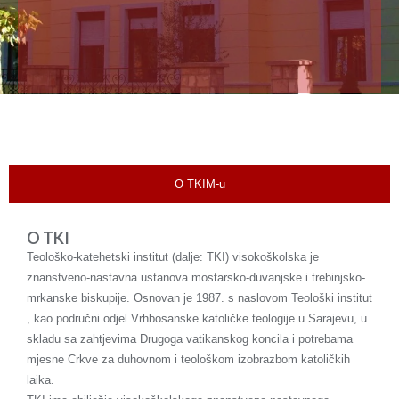
O TKIM-u
O TKI
Teološko-katehetski institut (dalje: TKI) visokoškolska je
znanstveno-nastavna ustanova mostarsko-duvanjske i trebinjsko-
mrkanske biskupije. Osnovan je 1987. s naslovom Teološki institut
, kao područni odjel Vrhbosanske katoličke teologije u Sarajevu, u
skladu sa zahtjevima Drugoga vatikanskog koncila i potrebama
mjesne Crkve za duhovnom i teološkom izobrazbom katoličkih
laika.