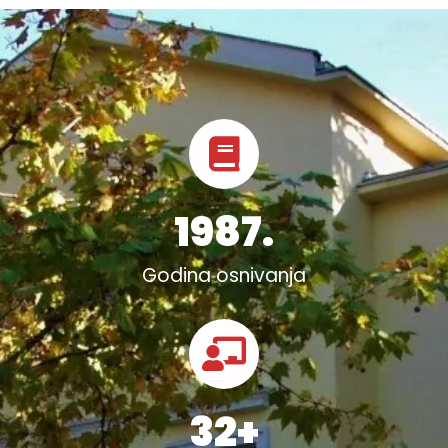
1987
.
Godina osnivanja
32
+